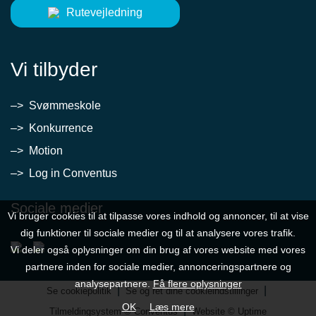
Rutevejledning
Vi tilbyder
–> Svømmeskole
–> Konkurrence
–> Motion
–> Log in Conventus
Sociale medier
Vi bruger cookies til at tilpasse vores indhold og annoncer, til at vise
dig funktioner til sociale medier og til at analysere vores trafik.
Vi deler også oplysninger om din brug af vores website med vores
partnere inden for sociale medier, annonceringspartnere og
analysepartnere.
Få flere oplysninger
|
|
Se cookiepolitik
Se og ret dine cookieindstillinger
OK
Læs mere
|
Tilmeldingsystem © Conventus
Website © Uptime